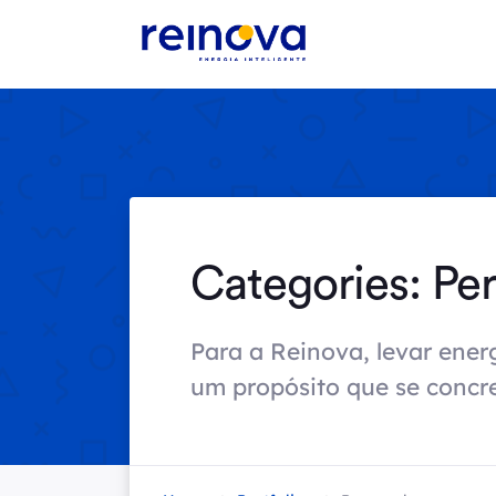
Categories:
Per
Para a Reinova, levar ener
um propósito que se concret