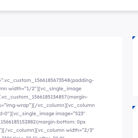
s=”.vc_custom_1566185673548{padding-
lumn width=”1/2″][vc_single_image
=”.vc_custom_1566185134857{margin-
ass=”img-wrap”][/vc_column][vc_column
md-0″][vc_single_image image=”523″
m_1566185152882{margin-bottom: 0px
p”][/vc_column][vc_column width=”2/3″