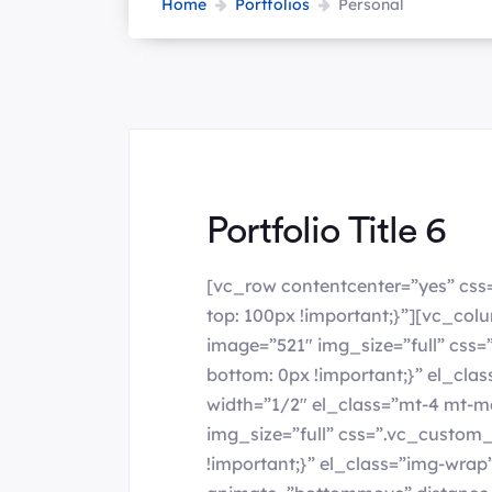
Home
Portfolios
Personal
Portfolio Title 6
[vc_row contentcenter=”yes” cs
top: 100px !important;}”][vc_co
image=”521″ img_size=”full” css
bottom: 0px !important;}” el_cl
width=”1/2″ el_class=”mt-4 mt-
img_size=”full” css=”.vc_custo
!important;}” el_class=”img-wra