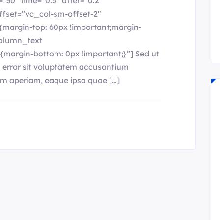
30″ time=”0.5″ after=”0.2″
ffset=”vc_col-sm-offset-2″
margin-top: 60px !important;margin-
column_text
argin-bottom: 0px !important;}”] Sed ut
s error sit voluptatem accusantium
m aperiam, eaque ipsa quae […]