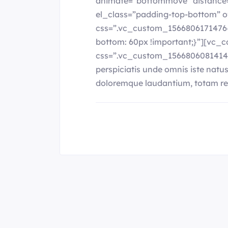
animate=”bottommove” distance=”
el_class=”padding-top-bottom” o
css=”.vc_custom_1566806171476{
bottom: 60px !important;}”][vc_
css=”.vc_custom_1566806081414{m
perspiciatis unde omnis iste natu
doloremque laudantium, totam re